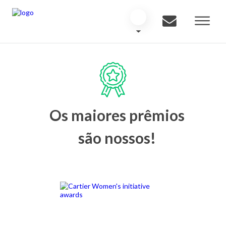
Os maiores prêmios
são nossos!