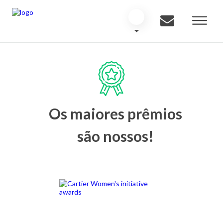
Os maiores prêmios
são nossos!