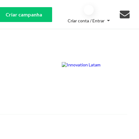
Criar campanha
Criar conta / Entrar