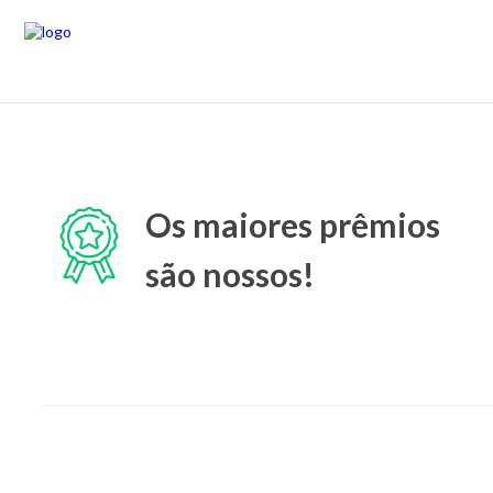
Os maiores prêmios
são nossos!