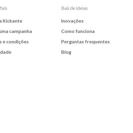
Mais
Baú de ideias
a Kickante
Inovações
 uma campanha
Como funciona
 e condições
Perguntas frequentes
idade
Blog