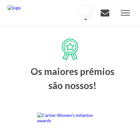
Os maiores prêmios
são nossos!