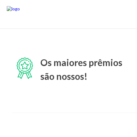
Os maiores prêmios
são nossos!