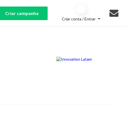
Criar campanha
Criar conta / Entrar