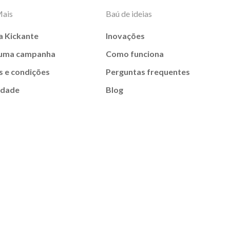
Mais
Baú de ideias
a Kickante
Inovações
 uma campanha
Como funciona
 e condições
Perguntas frequentes
idade
Blog