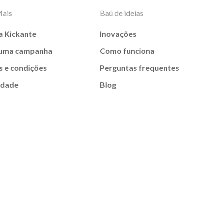
Mais
Baú de ideias
a Kickante
Inovações
 uma campanha
Como funciona
 e condições
Perguntas frequentes
idade
Blog