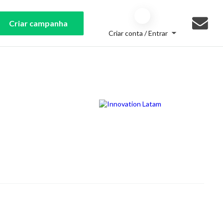
Criar campanha
Criar conta / Entrar