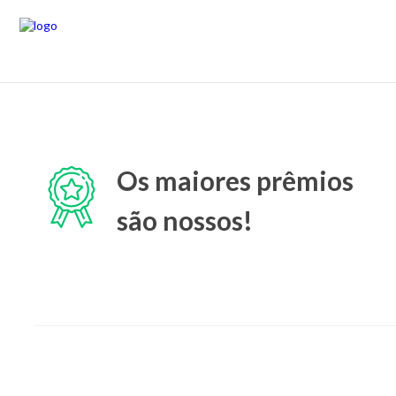
Os maiores prêmios
são nossos!