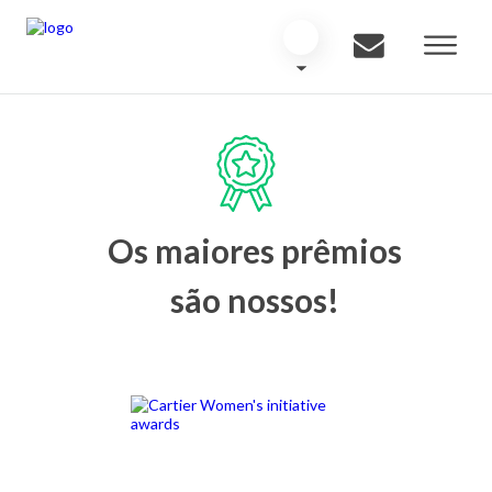
Os maiores prêmios
são nossos!