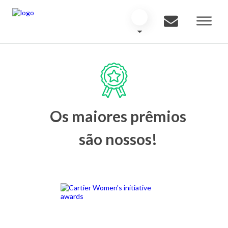
Os maiores prêmios
são nossos!