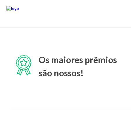
Os maiores prêmios
são nossos!