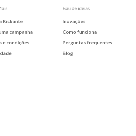
Mais
Baú de ideias
a Kickante
Inovações
 uma campanha
Como funciona
 e condições
Perguntas frequentes
idade
Blog