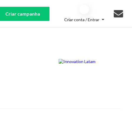
Criar campanha
Criar conta / Entrar