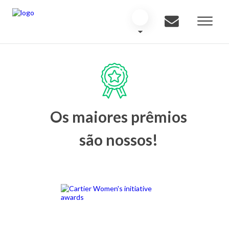
Os maiores prêmios
são nossos!