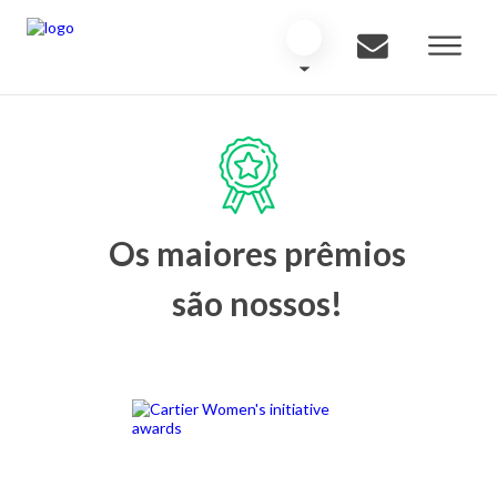
Os maiores prêmios
são nossos!