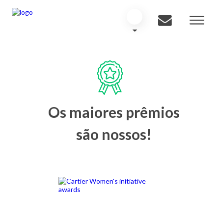
Os maiores prêmios
são nossos!