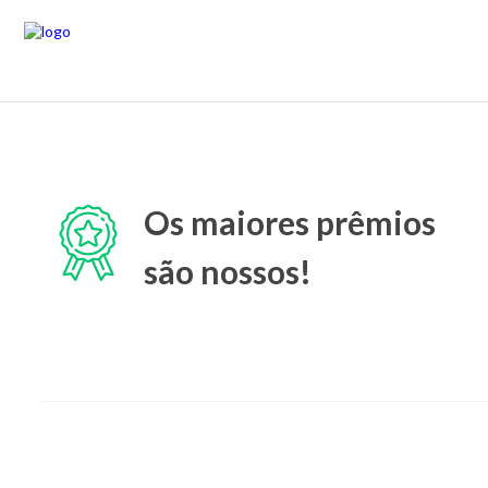
Os maiores prêmios
são nossos!