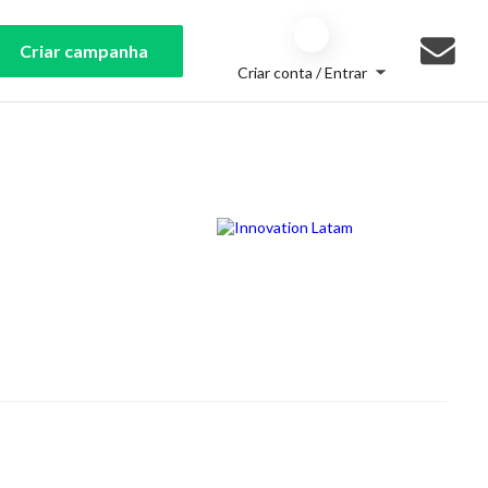
Criar campanha
Criar conta / Entrar