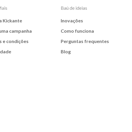
Mais
Baú de ideias
a Kickante
Inovações
 uma campanha
Como funciona
 e condições
Perguntas frequentes
idade
Blog