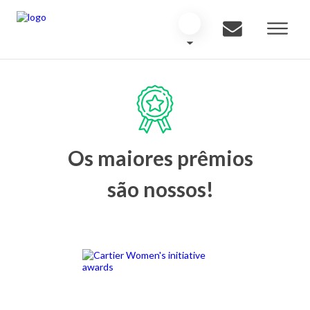
Os maiores prêmios
são nossos!