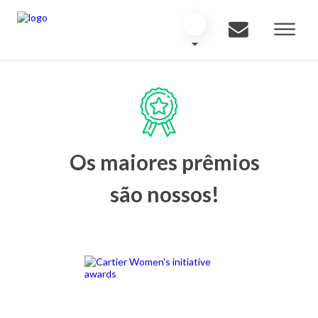
Os maiores prêmios
são nossos!