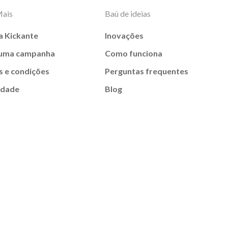
Mais
Baú de ideias
a Kickante
Inovações
 uma campanha
Como funciona
 e condições
Perguntas frequentes
idade
Blog