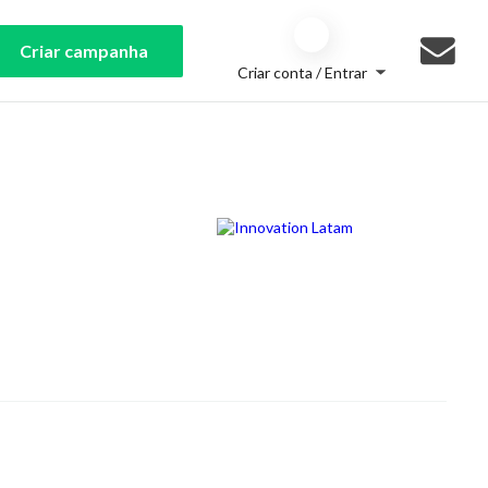
Criar campanha
Criar conta / Entrar