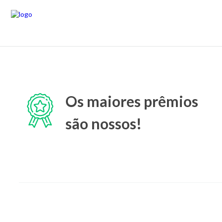
Os maiores prêmios
são nossos!