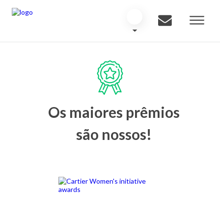
Os maiores prêmios
são nossos!