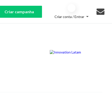
Criar campanha
Criar conta / Entrar