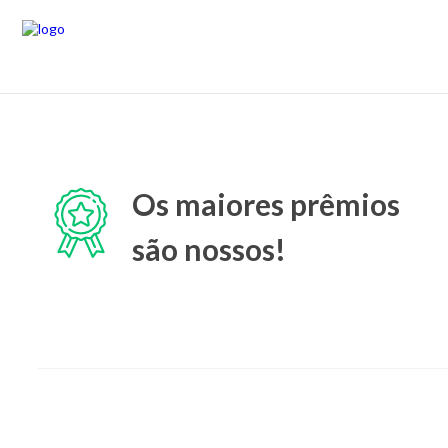
Os maiores prêmios
são nossos!