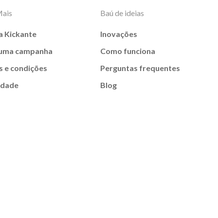
Mais
Baú de ideias
a Kickante
Inovações
 uma campanha
Como funciona
 e condições
Perguntas frequentes
idade
Blog