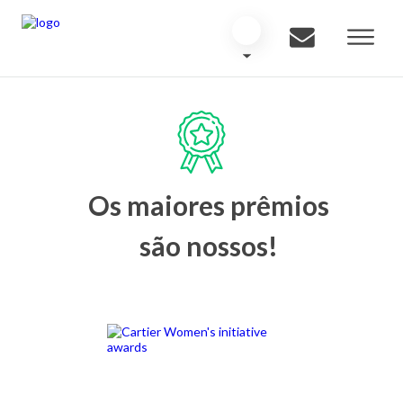
Os maiores prêmios
são nossos!