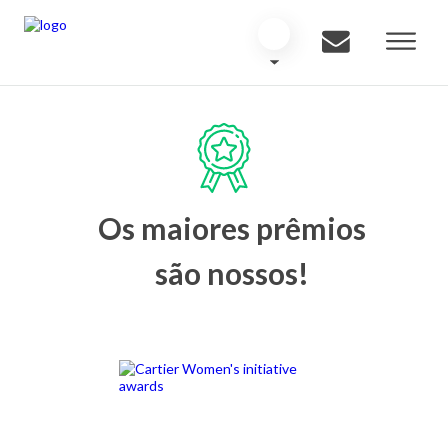
Os maiores prêmios
são nossos!