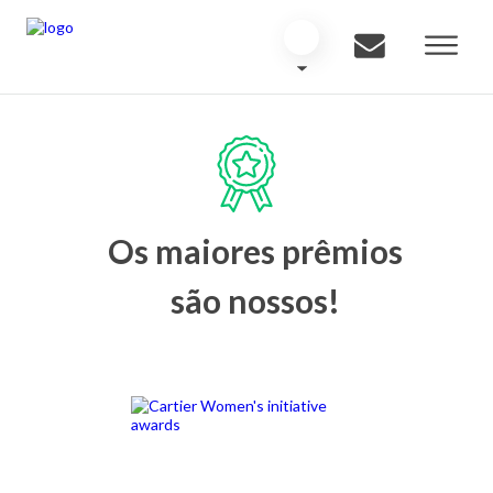
Os maiores prêmios
são nossos!