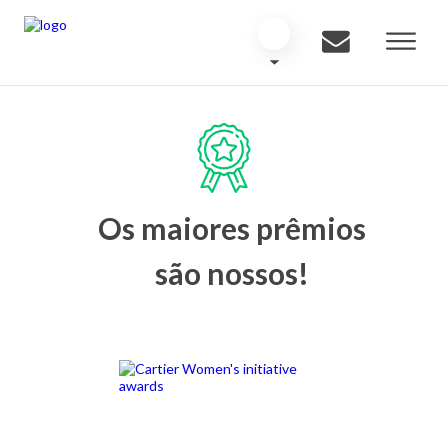
Os maiores prêmios
são nossos!