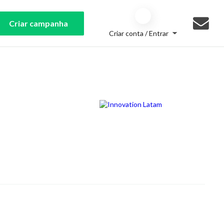
Criar campanha
Criar conta / Entrar