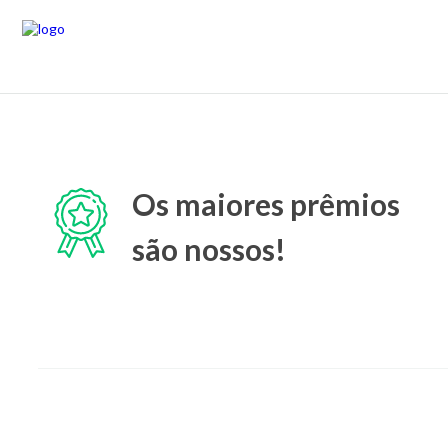
Os maiores prêmios
são nossos!