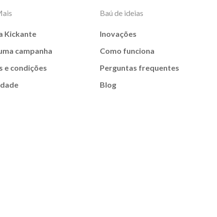
Mais
Baú de ideias
a Kickante
Inovações
 uma campanha
Como funciona
 e condições
Perguntas frequentes
idade
Blog