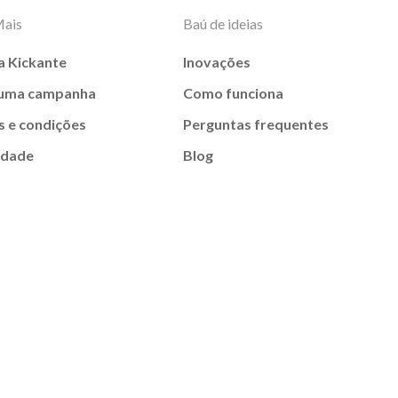
Mais
Baú de ideias
a Kickante
Inovações
 uma campanha
Como funciona
 e condições
Perguntas frequentes
idade
Blog