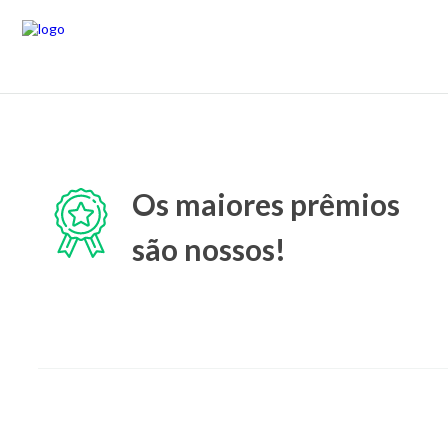
Os maiores prêmios
são nossos!