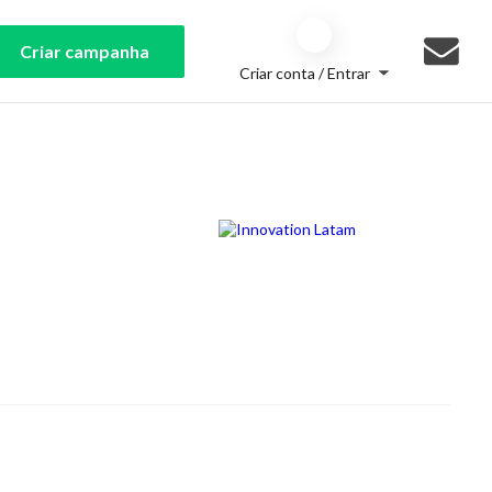
Criar campanha
Criar conta / Entrar