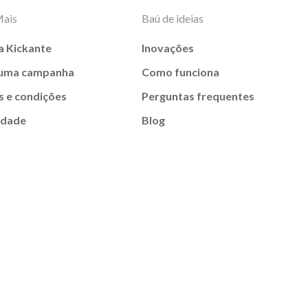
Mais
Baú de ideias
a Kickante
Inovações
 uma campanha
Como funciona
 e condições
Perguntas frequentes
idade
Blog