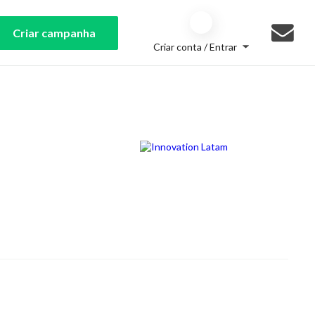
Criar campanha
Criar conta / Entrar