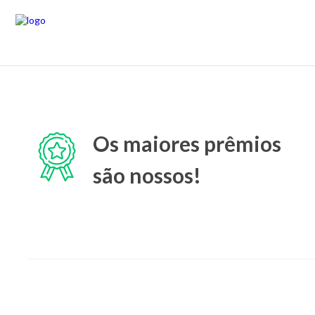
Os maiores prêmios
são nossos!