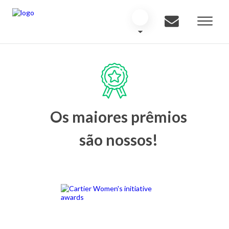
Os maiores prêmios
são nossos!