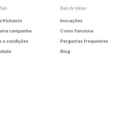
Mais
Baú de ideias
a Kickante
Inovações
 uma campanha
Como funciona
 e condições
Perguntas frequentes
idade
Blog