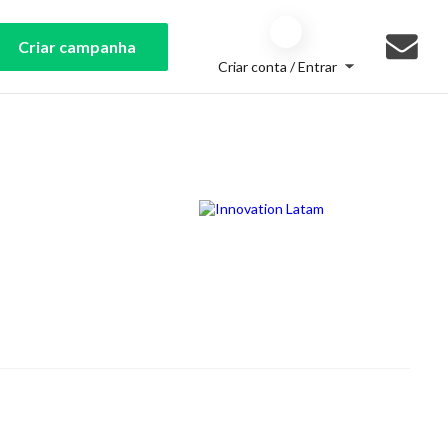
Criar campanha
Criar conta / Entrar