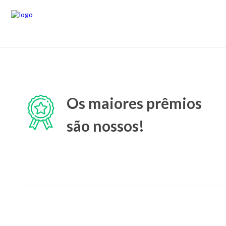
Os maiores prêmios
são nossos!