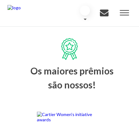
Os maiores prêmios
são nossos!