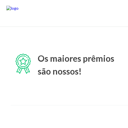
Os maiores prêmios
são nossos!