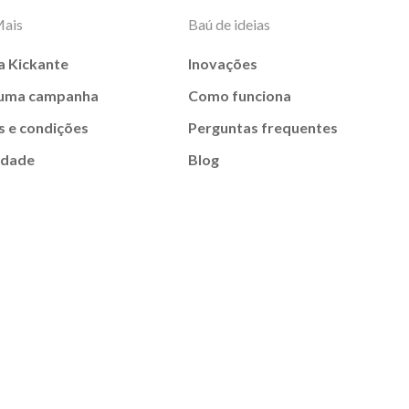
Mais
Baú de ideias
a Kickante
Inovações
 uma campanha
Como funciona
 e condições
Perguntas frequentes
idade
Blog