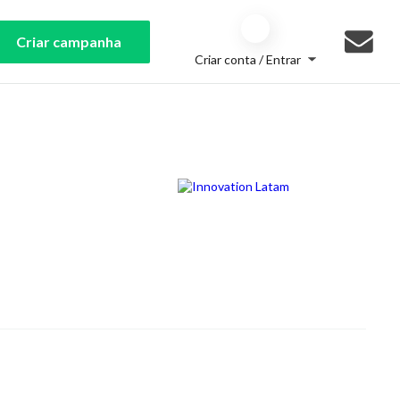
Criar campanha
Criar conta / Entrar