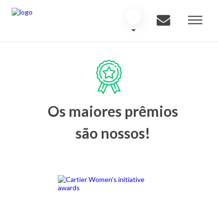
Os maiores prêmios
são nossos!