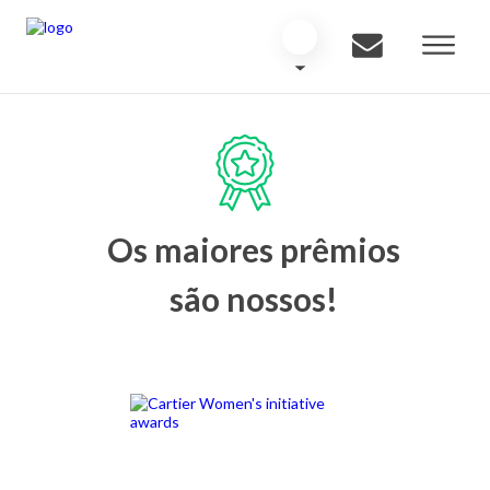
Os maiores prêmios
são nossos!