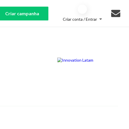
Criar campanha
Criar conta / Entrar