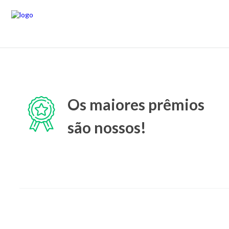
Os maiores prêmios
são nossos!