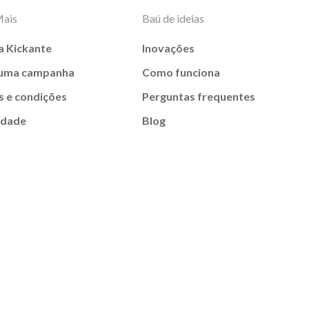
Mais
Baú de ideias
a Kickante
Inovações
 uma campanha
Como funciona
 e condições
Perguntas frequentes
idade
Blog