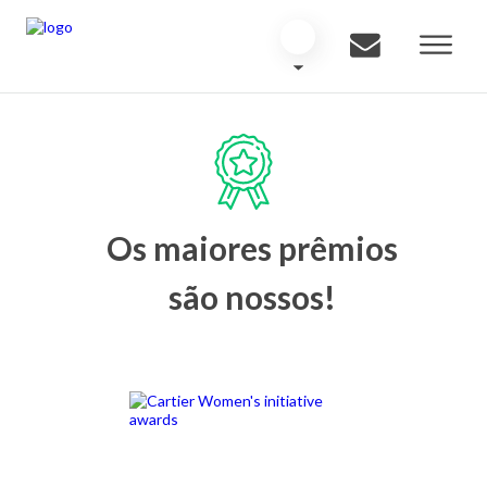
Os maiores prêmios
são nossos!