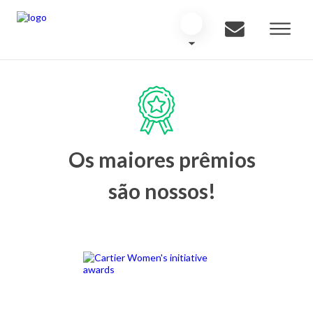
Os maiores prêmios
são nossos!