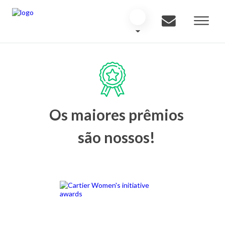
Os maiores prêmios
são nossos!