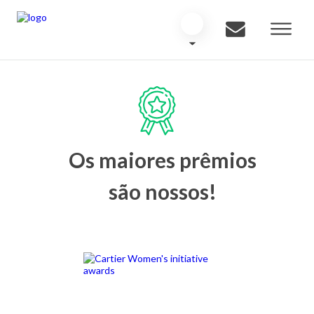
Os maiores prêmios
são nossos!