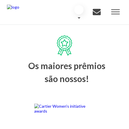
Os maiores prêmios
são nossos!