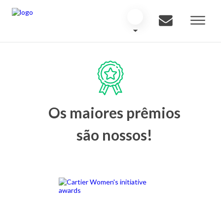
Os maiores prêmios
são nossos!