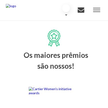
Os maiores prêmios
são nossos!