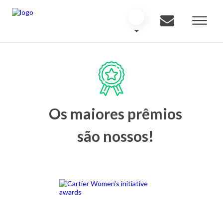
Os maiores prêmios
são nossos!