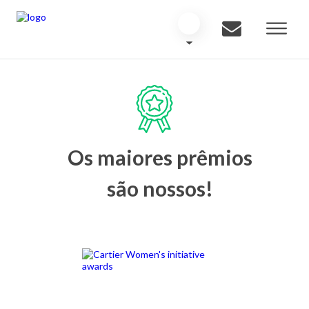
Os maiores prêmios
são nossos!