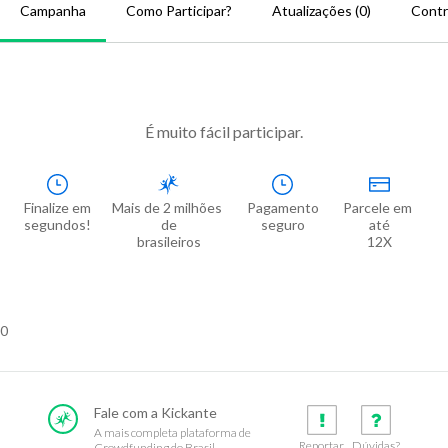
Campanha
Como Participar?
Atualizações (0)
Contr
É muito fácil participar.
Finalize em

Mais de 2 milhões 
Pagamento

Parcele em 
segundos!
de

seguro
até

brasileiros
12X
0
Fale com a Kickante
A mais completa plataforma de
Reportar
Dúvidas?
Crowdfunding do Brasil