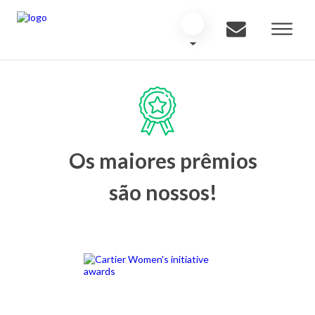
Os maiores prêmios
são nossos!