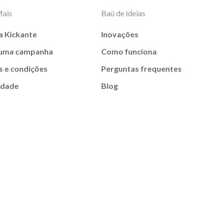
Mais
Baú de ideias
a Kickante
Inovações
 uma campanha
Como funciona
 e condições
Perguntas frequentes
idade
Blog