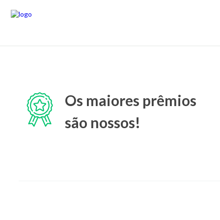
Os maiores prêmios
são nossos!