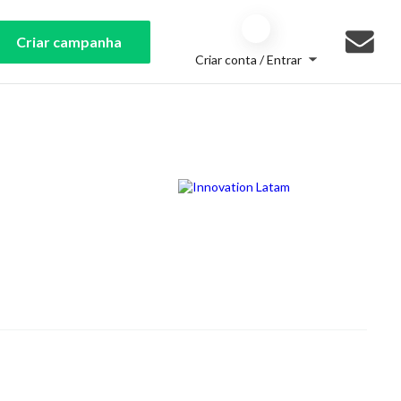
Criar campanha
Criar conta / Entrar