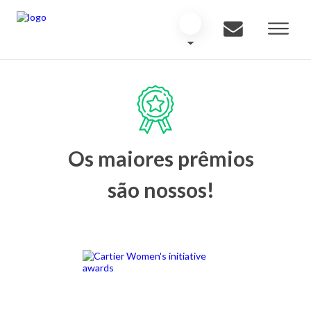
Os maiores prêmios
são nossos!