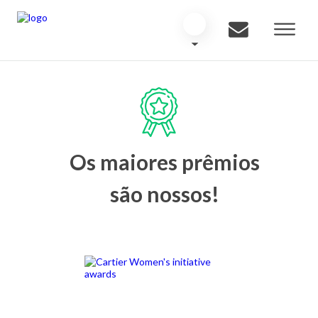
Os maiores prêmios
são nossos!