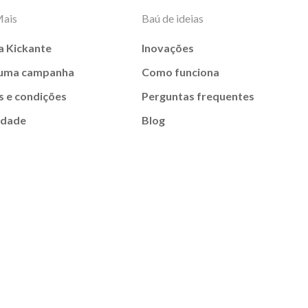
Mais
Baú de ideias
a Kickante
Inovações
 uma campanha
Como funciona
 e condições
Perguntas frequentes
idade
Blog