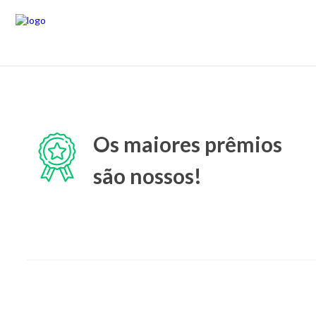
Os maiores prêmios
são nossos!