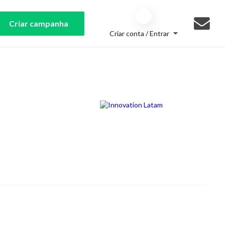
Criar campanha
Criar conta / Entrar