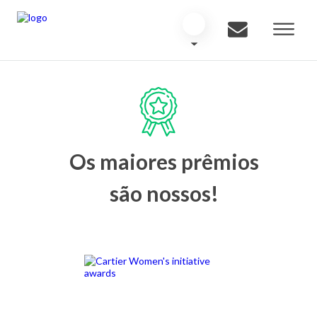
Os maiores prêmios
são nossos!