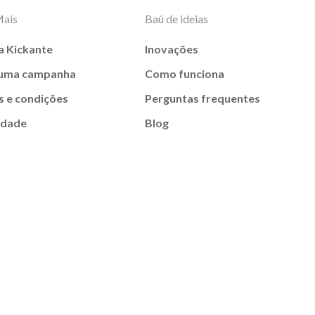
Mais
Baú de ideias
a Kickante
Inovações
 uma campanha
Como funciona
 e condições
Perguntas frequentes
idade
Blog