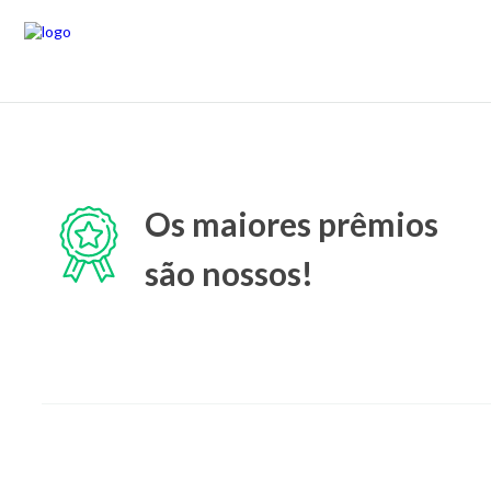
Os maiores prêmios
são nossos!