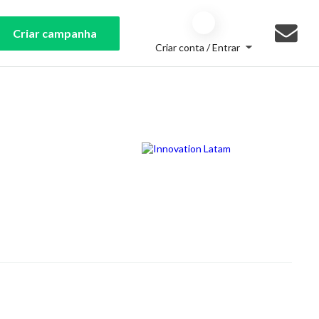
Criar campanha
Criar conta / Entrar