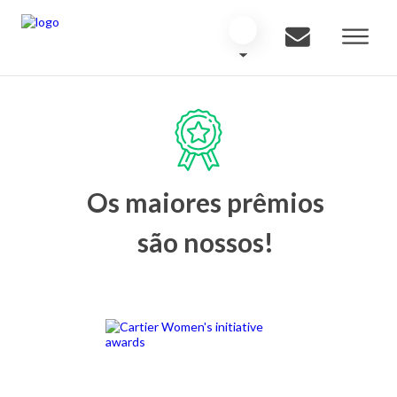
Os maiores prêmios
são nossos!